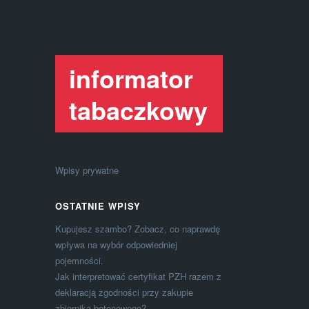
informator
tabaczkowy
Wpisy prywatne
OSTATNIE WPISY
Kupujesz szambo? Zobacz, co naprawdę
wpływa na wybór odpowiedniej
pojemności.
Jak interpretować certyfikat PZH razem z
deklaracją zgodności przy zakupie
zbiornika betonowego?