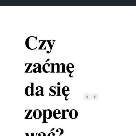
Czy
zaćmę
da się
zopero
wać?