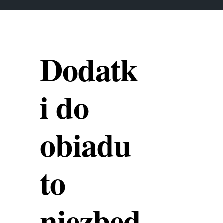
Dodatk
i do
obiadu
to
niezbęd