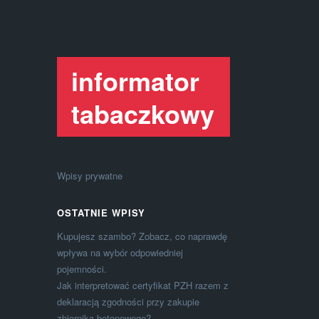
informator
tabaczkowy
Wpisy prywatne
OSTATNIE WPISY
Kupujesz szambo? Zobacz, co naprawdę
wpływa na wybór odpowiedniej
pojemności.
Jak interpretować certyfikat PZH razem z
deklaracją zgodności przy zakupie
zbiornika betonowego?