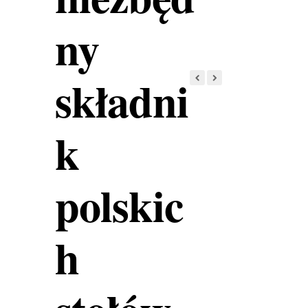
ny
składni
k
polskic
h