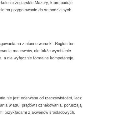
olenie żeglarskie Mazury, które buduje
nie na przygotowanie do samodzielnych
gowania na zmienne warunki. Region ten
anowanie manewrów, ale także wyrobienie
, a nie wyłącznie formalne kompetencje.
a nie jest oderwana od rzeczywistości, lecz
ania wiatru, prądów i oznakowania, poruszają
lnymi przykładami z akwenów śródlądowych.