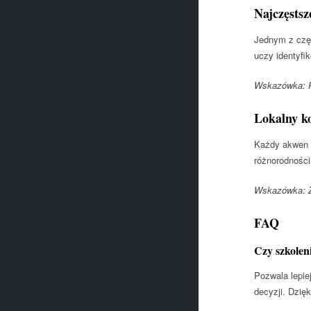
Najczęsts
Jednym z częs
uczy identyfik
Wskazówka: Re
Lokalny k
Każdy akwen m
różnorodności
Wskazówka: Zb
FAQ
Czy szkolen
Pozwala lepie
decyzji. Dzięk