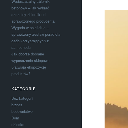
Wodoszczelny zbiornik
betonowy – jak wybrać
szczelny zbiornik od
sprawdzonego producenta
Wygoda w pojeździe –
sprawdzony zestaw porad dla
osób korzystających z
samochodu
Jak dobrze dobrane
wyposażenie sklepowe
ułatwiają ekspozycję
produktów?
KATEGORIE
Bez kategorii
biznes
budownictwo
Dom
dziecko