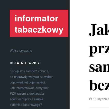
informator
Ja
tabaczkowy
prz
Wpisy prywatne
sam
OSTATNIE WPISY
Kupujesz szambo? Zobacz,
be
co naprawdę wpływa na wybór
odpowiedniej pojemności.
Jak interpretować certyfikat
PZH razem z deklaracją
16 styczni
zgodności przy zakupie
zbiornika betonowego?