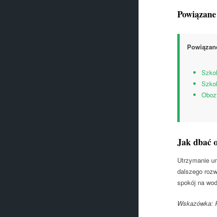
Powiązane
Powiązane
Szkol
Szkol
Obozy
Jak dbać o
Utrzymanie um
dalszego rozw
spokój na wod
Wskazówka: Pl