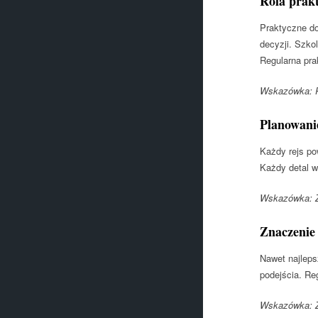
Rola prakt
Praktyczne do
decyzji. Szko
Regularna pra
Wskazówka: R
Planowanie
Każdy rejs po
Każdy detal w
Wskazówka: Za
Znaczenie 
Nawet najleps
podejścia. Re
Wskazówka: Z