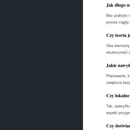
Jak długo u
Bez praktyki 
proces ciągły.
Czy teoria 
Oba elementy 
skuteczność d
Jakie nawyk
Planowanie, k
zwiększa bezp
Czy lokalne
Tak, specyfik
aspekt przygo
Czy doświad