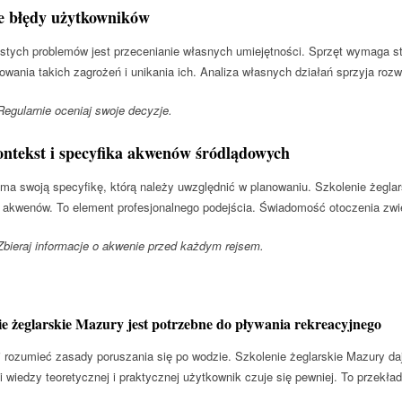
ze błędy użytkowników
tych problemów jest przecenianie własnych umiejętności. Sprzęt wymaga stał
owania takich zagrożeń i unikania ich. Analiza własnych działań sprzyja rozw
gularnie oceniaj swoje decyzje.
ontekst i specyfika akwenów śródlądowych
a swoją specyfikę, którą należy uwzględnić w planowaniu. Szkolenie żeglar
 akwenów. To element profesjonalnego podejścia. Świadomość otoczenia zwi
ieraj informacje o akwenie przed każdym rejsem.
ie żeglarskie Mazury jest potrzebne do pływania rekreacyjnego
j rozumieć zasady poruszania się po wodzie. Szkolenie żeglarskie Mazury d
i wiedzy teoretycznej i praktycznej użytkownik czuje się pewniej. To przekła