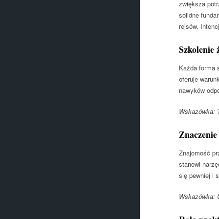
zwiększa potr
solidne funda
rejsów. Inten
Szkolenie
Każda forma s
oferuje warun
nawyków odpow
Wskazówka: Tr
Znaczenie 
Znajomość prz
stanowi narzę
się pewniej i
Wskazówka: U