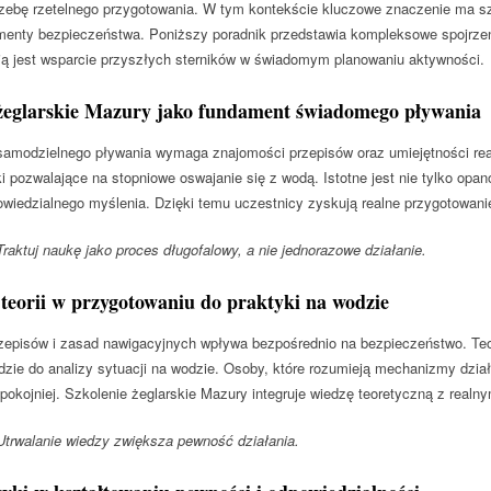
zebę rzetelnego przygotowania. W tym kontekście kluczowe znaczenie ma szk
menty bezpieczeństwa. Poniższy poradnik przedstawia kompleksowe spojrze
cją jest wsparcie przyszłych sterników w świadomym planowaniu aktywności.
 żeglarskie Mazury jako fundament świadomego pływania
amodzielnego pływania wymaga znajomości przepisów oraz umiejętności rea
ki pozwalające na stopniowe oswajanie się z wodą. Istotne jest nie tylko op
iedzialnego myślenia. Dzięki temu uczestnicy zyskują realne przygotowanie
aktuj naukę jako proces długofalowy, a nie jednorazowe działanie.
teorii w przygotowaniu do praktyki na wodzie
episów i zasad nawigacyjnych wpływa bezpośrednio na bezpieczeństwo. Teori
dzie do analizy sytuacji na wodzie. Osoby, które rozumieją mechanizmy dział
 spokojniej. Szkolenie żeglarskie Mazury integruje wiedzę teoretyczną z rea
trwalanie wiedzy zwiększa pewność działania.