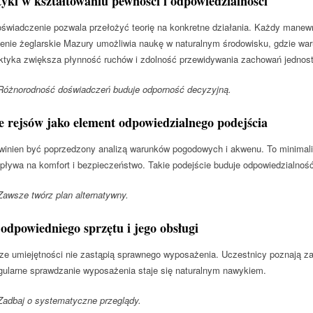
yki w kształtowaniu pewności i odpowiedzialności
świadczenie pozwala przełożyć teorię na konkretne działania. Każdy manewr 
lenie żeglarskie Mazury umożliwia naukę w naturalnym środowisku, gdzie waru
ktyka zwiększa płynność ruchów i zdolność przewidywania zachowań jednost
óżnorodność doświadczeń buduje odporność decyzyjną.
 rejsów jako element odpowiedzialnego podejścia
winien być poprzedzony analizą warunków pogodowych i akwenu. To minimaliz
pływa na komfort i bezpieczeństwo. Takie podejście buduje odpowiedzialność 
wsze twórz plan alternatywny.
odpowiedniego sprzętu i jego obsługi
ze umiejętności nie zastąpią sprawnego wyposażenia. Uczestnicy poznają zas
gularne sprawdzanie wyposażenia staje się naturalnym nawykiem.
adbaj o systematyczne przeglądy.