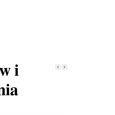
w i
nia