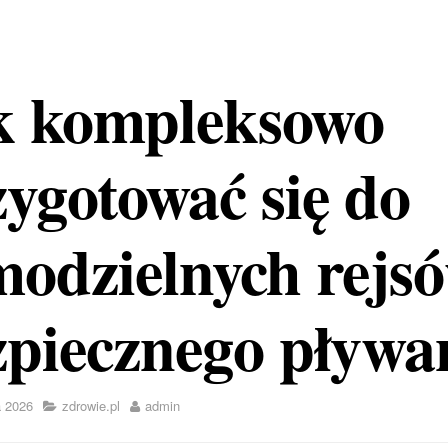
k kompleksowo
ygotować się do
odzielnych rejsó
zpiecznego pływa
a 2026
zdrowie.pl
admin