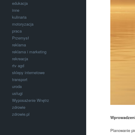
edukacja
inne
kulinaria
motoryzacja
praca
Przemysł
reklama
reklama i marketing
rekreacja
rtv agd
sklepy internetowe
transport
uroda
usługi
Wyposażenie Wnętrz
zdrowie
zdrowie.pl
Wprowadzeni
Planowanie pi