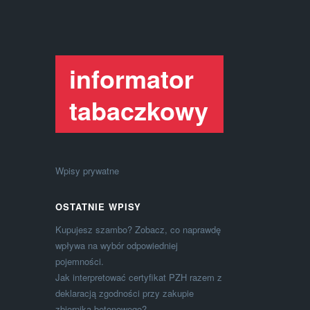
informator
tabaczkowy
Wpisy prywatne
OSTATNIE WPISY
Kupujesz szambo? Zobacz, co naprawdę
wpływa na wybór odpowiedniej
pojemności.
Jak interpretować certyfikat PZH razem z
deklaracją zgodności przy zakupie
zbiornika betonowego?