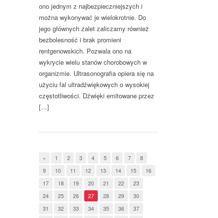
ono jednym z najbezpieczniejszych i
można wykonywać je wielokrotnie. Do
jego głównych zalet zaliczamy również
bezbolesność i brak promieni
rentgenowskich. Pozwala ono na
wykrycie wielu stanów chorobowych w
organizmie. Ultrasonografia opiera się na
użyciu fal ultradźwiękowych o wysokiej
częstotliwości. Dźwięki emitowane przez
[…]
«
1
2
3
4
5
6
7
8
9
10
11
12
13
14
15
16
17
18
19
20
21
22
23
24
25
26
27
28
29
30
31
32
33
34
35
36
37