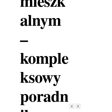
mieszk
alnym
–
komple
ksowy
poradn