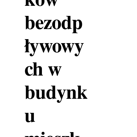
bezodp
ływowy
ch w
budynk
u