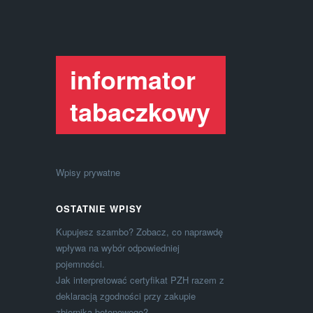
informator
tabaczkowy
Wpisy prywatne
OSTATNIE WPISY
Kupujesz szambo? Zobacz, co naprawdę
wpływa na wybór odpowiedniej
pojemności.
Jak interpretować certyfikat PZH razem z
deklaracją zgodności przy zakupie
zbiornika betonowego?