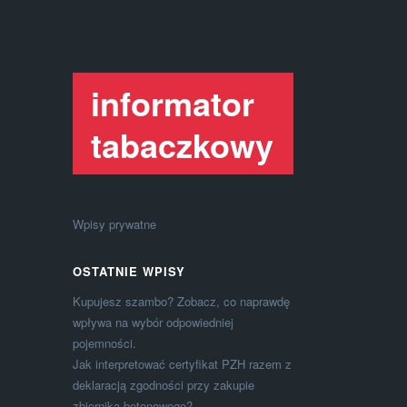
informator
tabaczkowy
Wpisy prywatne
OSTATNIE WPISY
Kupujesz szambo? Zobacz, co naprawdę
wpływa na wybór odpowiedniej
pojemności.
Jak interpretować certyfikat PZH razem z
deklaracją zgodności przy zakupie
zbiornika betonowego?