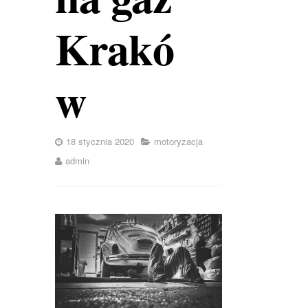
Krakó
w
18 stycznia 2020
motoryzacja
admin