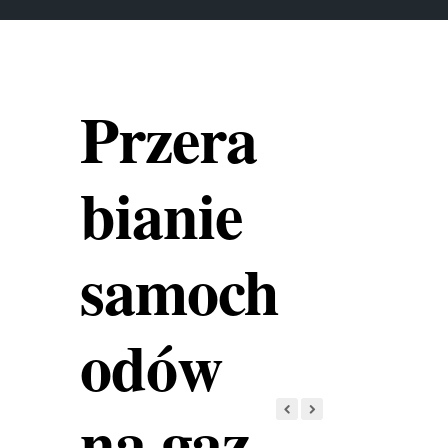
Przera
bianie
samoch
odów
na gaz