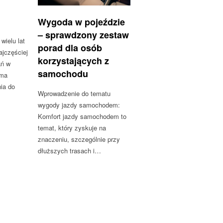
Wygoda w pojeździe
– sprawdzony zestaw
ielu lat
porad dla osób
ajczęściej
korzystających z
ań w
samochodu
 ma
ia do
Wprowadzenie do tematu
wygody jazdy samochodem:
Komfort jazdy samochodem to
temat, który zyskuje na
znaczeniu, szczególnie przy
dłuższych trasach i…