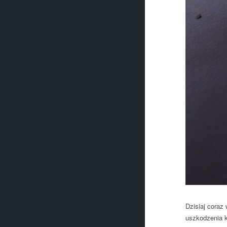
Dzisiaj coraz
uszkodzenia k