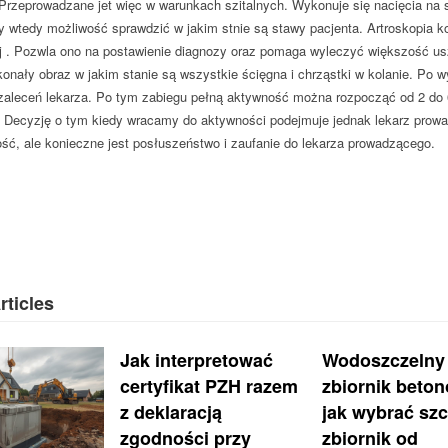
rzeprowadzane jet więc w warunkach szitalnych. Wykonuje się nacięcia na s
wtedy możliwość sprawdzić w jakim stnie są stawy pacjenta. Artroskopia kos
ej . Pozwla ono na postawienie diagnozy oraz pomaga wyleczyć większość 
nały obraz w jakim stanie są wszystkie ścięgna i chrząstki w kolanie. Po wy
zaleceń lekarza. Po tym zabiegu pełną aktywność można rozpocząć od 2 do 6
. Decyzję o tym kiedy wracamy do aktywności podejmuje jednak lekarz pro
ść, ale konieczne jest posłuszeństwo i zaufanie do lekarza prowadzącego.
rticles
Jak interpretować
Wodoszczelny
certyfikat PZH razem
zbiornik beto
z deklaracją
jak wybrać szc
zgodności przy
zbiornik od