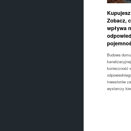
Kupujesz
Zobacz, 
wpływa n
odpowied
pojemnoś
Budowa domu z
kanalizacyjne
konieczność 
odpowiednieg
inwestorów za
wystarczy kie