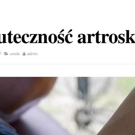
teczność artrosk
7
uroda
admin