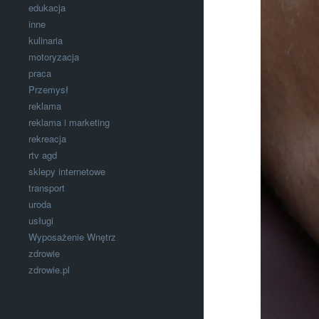
edukacja
inne
kulinaria
motoryzacja
praca
Przemysł
reklama
reklama i marketing
rekreacja
rtv agd
sklepy internetowe
transport
uroda
usługi
Wyposażenie Wnętrz
zdrowie
zdrowie.pl