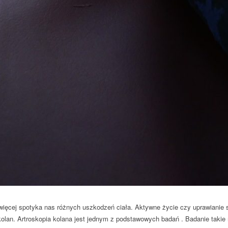
 więcej spotyka nas różnych uszkodzeń ciała. Aktywne życie czy uprawianie
olan. Artroskopia kolana jest jednym z podstawowych badań . Badanie taki