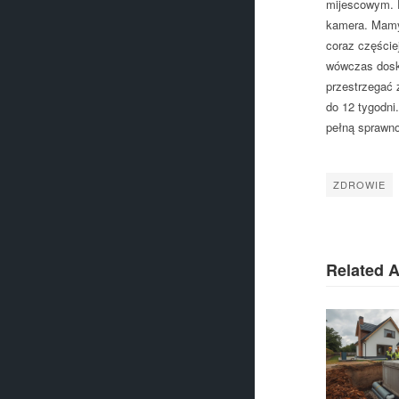
mijescowym. P
kamera. Mamy 
coraz części
wówczas dosko
przestrzegać 
do 12 tygodni
pełną sprawno
ZDROWIE
Related A