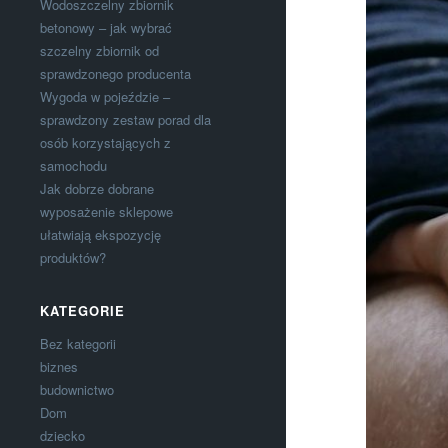
Wodoszczelny zbiornik
betonowy – jak wybrać
szczelny zbiornik od
sprawdzonego producenta
Wygoda w pojeździe –
sprawdzony zestaw porad dla
osób korzystających z
samochodu
Jak dobrze dobrane
wyposażenie sklepowe
ułatwiają ekspozycję
produktów?
KATEGORIE
Bez kategorii
biznes
budownictwo
Dom
dziecko