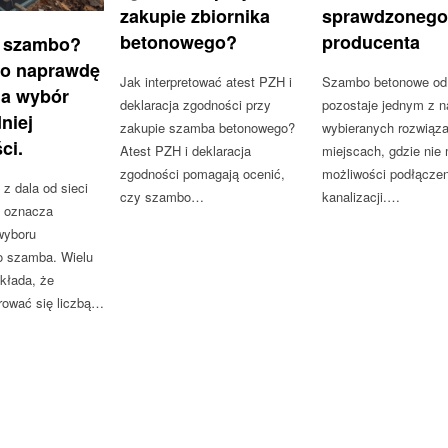
zakupie zbiornika
sprawdzonego
betonowego?
producenta
 szambo?
co naprawdę
Jak interpretować atest PZH i
Szambo betonowe od w
a wybór
deklaracja zgodności przy
pozostaje jednym z n
niej
zakupie szamba betonowego?
wybieranych rozwiąz
ci.
Atest PZH i deklaracja
miejscach, gdzie nie
zgodności pomagają ocenić,
możliwości podłączen
 dala od sieci
czy szambo…
kanalizacji.…
j oznacza
wyboru
o szamba. Wielu
kłada, że
rować się liczbą…