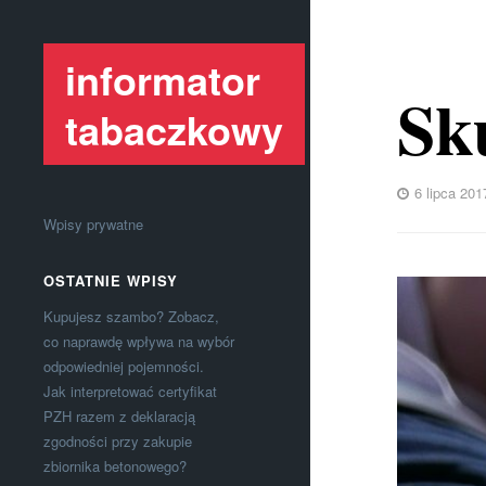
informator
Sku
tabaczkowy
6 lipca 201
Wpisy prywatne
OSTATNIE WPISY
Kupujesz szambo? Zobacz,
co naprawdę wpływa na wybór
odpowiedniej pojemności.
Jak interpretować certyfikat
PZH razem z deklaracją
zgodności przy zakupie
zbiornika betonowego?