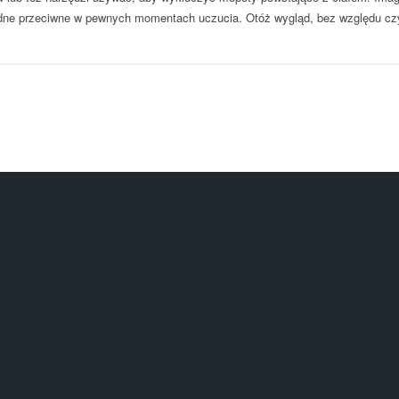
dne przeciwne w pewnych momentach uczucia. Otóż wygląd, bez względu czy