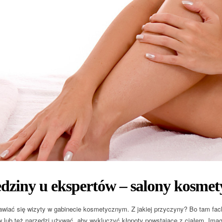
dziny u ekspertów – salony kosmet
awiać się wizyty w gabinecie kosmetycznym. Z jakiej przyczyny? Bo tam fac
w lub też narzędzi używać, aby wykluczyć kłopoty powstające z ciałem. Imag