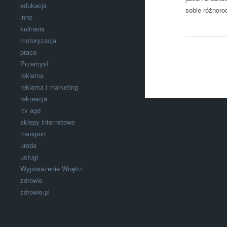
edukacja
sobie różnoro
inne
kulinaria
motoryzacja
praca
Przemysł
reklama
reklama i marketing
rekreacja
rtv agd
sklepy internetowe
transport
uroda
usługi
Wyposażenie Wnętrz
zdrowie
zdrowie.pl