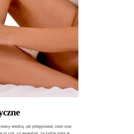
yczne
howcy wiedzą, jak pielęgnować ciało oraz
e to coś, co wywołuje, że ludzie mają w