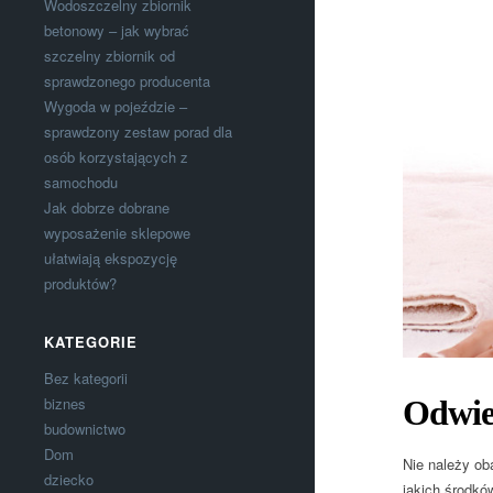
Wodoszczelny zbiornik
betonowy – jak wybrać
szczelny zbiornik od
sprawdzonego producenta
Wygoda w pojeździe –
sprawdzony zestaw porad dla
osób korzystających z
samochodu
Jak dobrze dobrane
wyposażenie sklepowe
ułatwiają ekspozycję
produktów?
KATEGORIE
Bez kategorii
biznes
Odwie
budownictwo
Dom
Nie należy ob
dziecko
jakich środkó