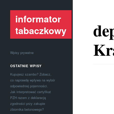
informator
dep
tabaczkowy
Kr
Wpisy prywatne
OSTATNIE WPISY
Kupujesz szambo? Zobacz,
co naprawdę wpływa na wybór
odpowiedniej pojemności.
Jak interpretować certyfikat
PZH razem z deklaracją
zgodności przy zakupie
zbiornika betonowego?