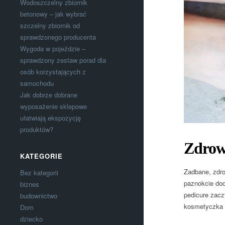
Wodoszczelny zbiornik
betonowy – jak wybrać
szczelny zbiornik od
sprawdzonego producenta
Wygoda w pojeździe –
sprawdzony zestaw porad dla
osób korzystających z
samochodu
Jak dobrze dobrane
wyposażenie sklepowe
ułatwiają ekspozycję
produktów?
Zdrow
KATEGORIE
Zadbane, zdro
Bez kategorii
paznokcie dod
biznes
pedicure zacz
budownictwo
kosmetyczka 
Dom
dziecko