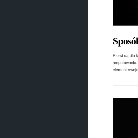
Sposób
Piersi są dla
amputowania. P
element swojej