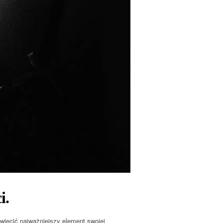
i.
więcić najważniejszy element swojej