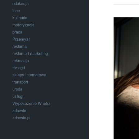
edukacja
inne
kulinaria
motoryzacja
praca
Przemysł
reklama
reklama i marketing
rekreacja
rtv agd
sklepy internetowe
transport
uroda
usługi
Wyposażenie Wnętrz
zdrowie
zdrowie.pl