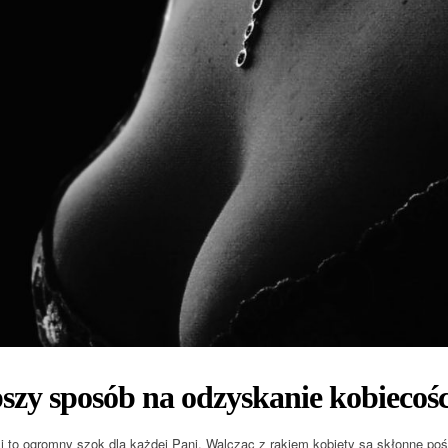
szy sposób na odzyskanie kobiecośc
si to ogromny szok dla każdej Pani. Walcząc z rakiem kobiety są skłonne poś