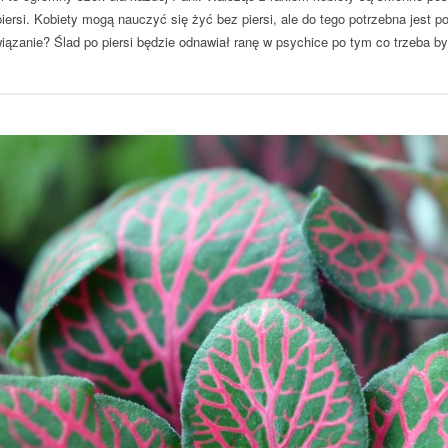
iersi. Kobiety mogą nauczyć się żyć bez piersi, ale do tego potrzebna jest p
wiązanie? Ślad po piersi będzie odnawiał ranę w psychice po tym co trzeba by