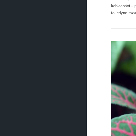
kobiecości – p
to jedyne roz