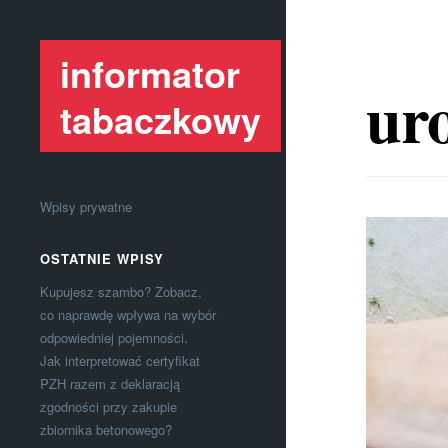
informator
uro
tabaczkowy
Wpisy prywatne
OSTATNIE WPISY
Kupujesz szambo? Zobacz,
co naprawdę wpływa na wybór
odpowiedniej pojemności.
Jak interpretować certyfikat
PZH razem z deklaracją
zgodności przy zakupie
zbiornika betonowego?