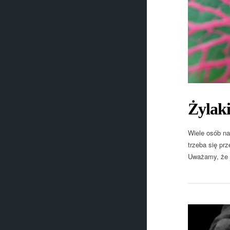
Żylaki
Wiele osób na
trzeba się pr
Uważamy, że j