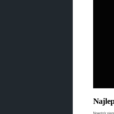
Najlep
Nowotrór pier