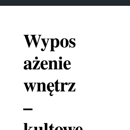
Wypos
ażenie
wnętrz
–
kultowe