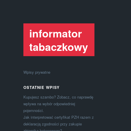
informator
tabaczkowy
Wpisy prywatne
OSTATNIE WPISY
Kupujesz szambo? Zobacz, co naprawdę
wpływa na wybór odpowiedniej
pojemności.
Jak interpretować certyfikat PZH razem z
deklaracją zgodności przy zakupie
zbiornika betonowego?