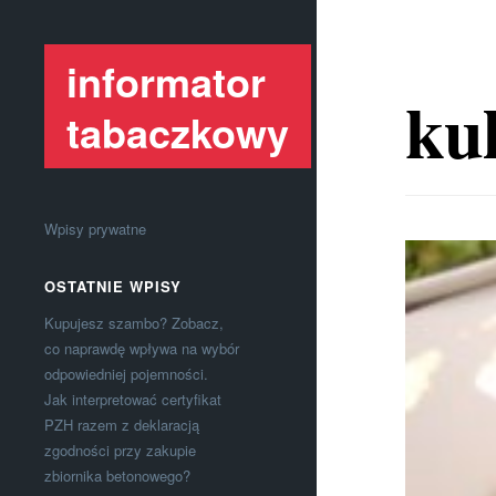
informator
kul
tabaczkowy
Wpisy prywatne
OSTATNIE WPISY
Kupujesz szambo? Zobacz,
co naprawdę wpływa na wybór
odpowiedniej pojemności.
Jak interpretować certyfikat
PZH razem z deklaracją
zgodności przy zakupie
zbiornika betonowego?