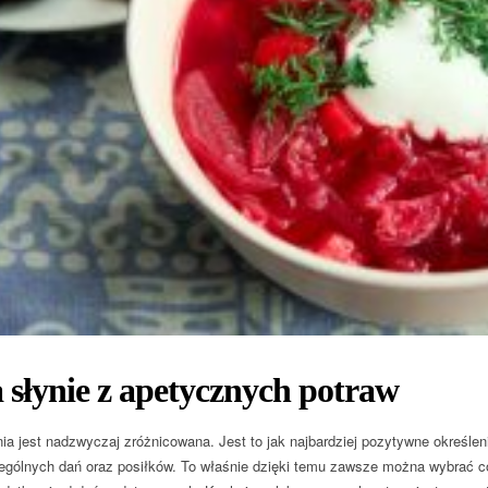
 słynie z apetycznych potraw
ia jest nadzwyczaj zróżnicowana. Jest to jak najbardziej pozytywne określen
gólnych dań oraz posiłków. To właśnie dzięki temu zawsze można wybrać co