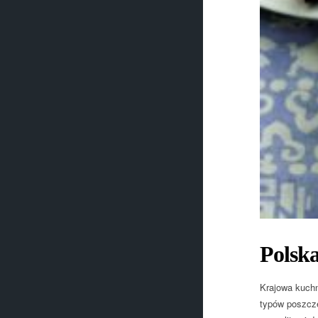
Polska
Krajowa kuchn
typów poszcze