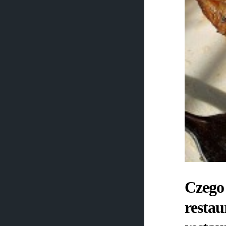
Czego 
restau