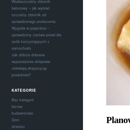
Wodoszczelny zbiornik
betonowy – jak wybrać
szczelny zbiornik od
sprawdzonego producenta
Wygoda w pojeździe –
sprawdzony zestaw porad dla
osób korzystających z
samochodu
Jak dobrze dobrane
wyposażenie sklepowe
ułatwiają ekspozycję
produktów?
KATEGORIE
Bez kategorii
biznes
budownictwo
Planow
Dom
dziecko