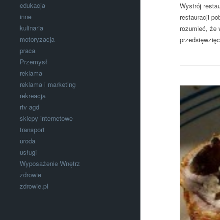
edukacja
Wystrój resta
inne
restauracji p
kulinaria
rozumieć, że 
motoryzacja
przedsięwzięc
praca
Przemysł
reklama
reklama i marketing
rekreacja
rtv agd
sklepy internetowe
transport
uroda
usługi
Wyposażenie Wnętrz
zdrowie
zdrowie.pl