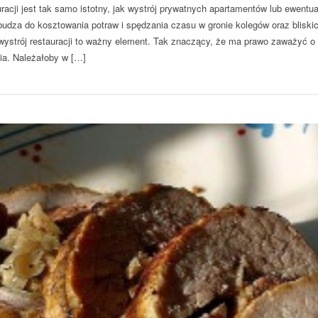
uracji jest tak samo istotny, jak wystrój prywatnych apartamentów lub ewentu
obudza do kosztowania potraw i spędzania czasu w gronie kolegów oraz bliski
wystrój restauracji to ważny element. Tak znaczący, że ma prawo zaważyć o 
ia. Należałoby w […]