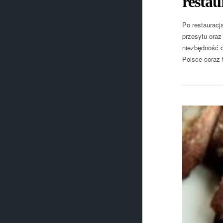
restau
Po restauracj
przesytu oraz 
niezbędność d
Polsce coraz t