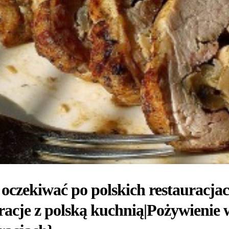
oczekiwać po polskich restauracja
racje z polską kuchnią|Pożywienie 