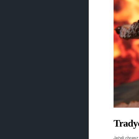
Trady
Jeżeli chcesz