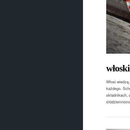
włoski
Włosi wiedzą,
każdego. Sche
składnikach, 
śródziemnomo