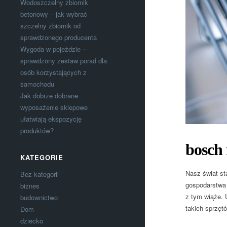
Wodoszczelny zbiornik
betonowy – jak wybrać
szczelny zbiornik od
sprawdzonego producenta
Wygoda w pojeździe –
sprawdzony zestaw porad dla
osób korzystających z
samochodu
Jak dobrze dobrane
wyposażenie sklepowe
ułatwiają ekspozycję
produktów?
bosch
KATEGORIE
Nasz świat st
Bez kategorii
gospodarstwa
biznes
z tym wiąże. 
budownictwo
takich sprzęt
Dom
dziecko