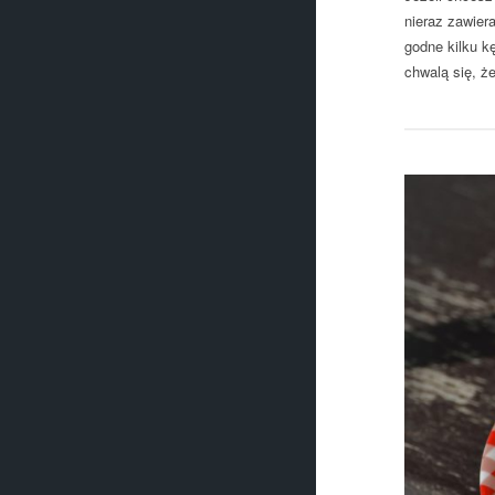
nieraz zawier
godne kilku k
chwalą się, ż