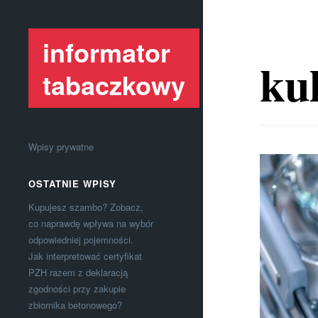
informator
kul
tabaczkowy
Wpisy prywatne
OSTATNIE WPISY
Kupujesz szambo? Zobacz,
co naprawdę wpływa na wybór
odpowiedniej pojemności.
Jak interpretować certyfikat
PZH razem z deklaracją
zgodności przy zakupie
zbiornika betonowego?