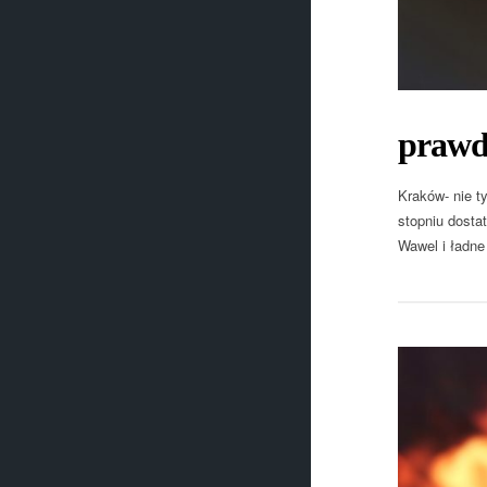
prawd
Kraków- nie t
stopniu dostat
Wawel i ładne 