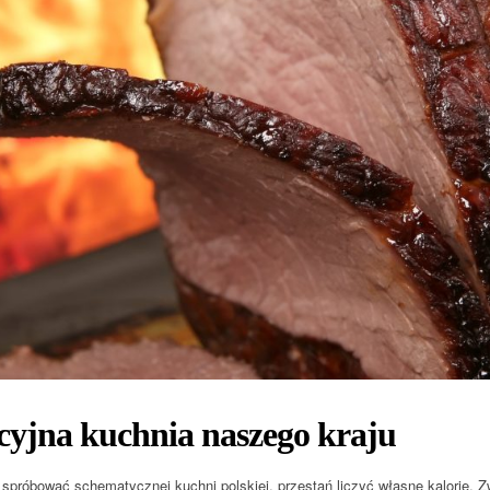
cyjna kuchnia naszego kraju
 spróbować schematycznej kuchni polskiej, przestań liczyć własne kalorie. Z