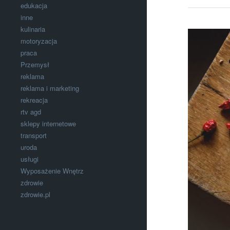
edukacja
inne
kulinaria
motoryzacja
praca
Przemysł
reklama
reklama i marketing
rekreacja
rtv agd
sklepy internetowe
transport
uroda
usługi
Wyposażenie Wnętrz
zdrowie
zdrowie.pl