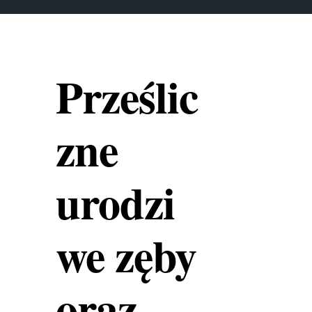
Prześlic
zne
urodzi
we zęby
oraz