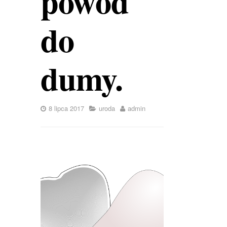
powód
do
dumy.
8 lipca 2017
uroda
admin