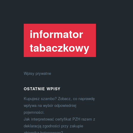
informator
tabaczkowy
Wpisy prywatne
OSTATNIE WPISY
Kupujesz szambo? Zobacz, co naprawdę
wpływa na wybór odpowiedniej
pojemności.
Jak interpretować certyfikat PZH razem z
deklaracją zgodności przy zakupie
zbiornika betonowego?