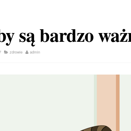
by są bardzo waż
7
zdrowie
admin