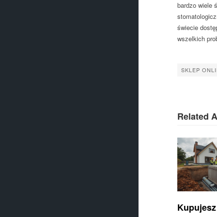
bardzo wiele 
stomatologicz
świecie dostę
wszelkich pro
SKLEP ONL
Related A
Kupujesz