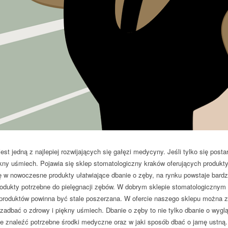
jest jedną z najlepiej rozwijających się gałęzi medycyny. Jeśli tylko się pos
ny uśmiech. Pojawia się sklep stomatologiczny kraków oferujących produkt
ę w nowoczesne produkty ułatwiające dbanie o zęby, na rynku powstaje bardz
odukty potrzebne do pielęgnacji zębów. W dobrym sklepie stomatologicznym
 produktów powinna być stale poszerzana. W ofercie naszego sklepu można z
adbać o zdrowy i piękny uśmiech. Dbanie o zęby to nie tylko dbanie o wygląd
ie znaleźć potrzebne środki medyczne oraz w jaki sposób dbać o jamę ustną.