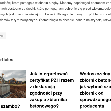
środków, które pomagają w dbaniu o zęby. Możemy zapobiegać chorobom zam
nych dostępne są środki, które pomogą nam uchronić się przed wieloma dole
pnych jest znacznie więcej możliwości. Dlatego nie mamy już problemu z za
blemów z tym związanych. Stomatologia to obecnie jedna z najszybciej rozwi
INE
rticles
Jak interpretować
Wodoszczelny
certyfikat PZH razem
zbiornik beto
z deklaracją
jak wybrać szc
zgodności przy
zbiornik od
zakupie zbiornika
sprawdzonego
betonowego?
producenta
 szambo?