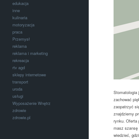
edukacja
inne
kulinaria
motoryzacja
praca
Przemysł
reklama
reklama i marketing
rekreacja
rtv agd
sklepy internetowe
transport
uroda
Stomatologia 
usługi
zachować pięk
Wyposażenie Wnętrz
zaopatrzyć si
zdrowie
znajdziemy pr
zdrowie.pl
rynku. Oferta
masz szansę z
wiedzieć, gdz