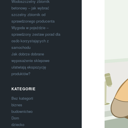
Wodoszczelny zbiornik
betonowy – jak wybrać
szczelny zbiornik od
sprawdzonego producenta
Wygoda w pojeździe –
sprawdzony zestaw porad dla
osób korzystających z
samochodu
Jak dobrze dobrane
wyposażenie sklepowe
ułatwiają ekspozycję
produktów?
KATEGORIE
Bez kategorii
biznes
budownictwo
Dom
dziecko