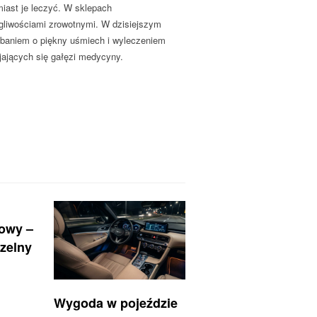
iast je leczyć. W sklepach
gliwościami zrowotnymi. W dzisiejszym
dbaniem o piękny uśmiech i wyleczeniem
jających się gałęzi medycyny.
nowy –
zelny
Wygoda w pojeździe