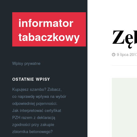
informator
Zę
tabaczkowy
9 lipca 201
Wpisy prywatne
OSTATNIE WPISY
Kupujesz szambo? Zobacz,
co naprawdę wpływa na wybór
odpowiedniej pojemności.
Jak interpretować certyfikat
PZH razem z deklaracją
zgodności przy zakupie
zbiornika betonowego?