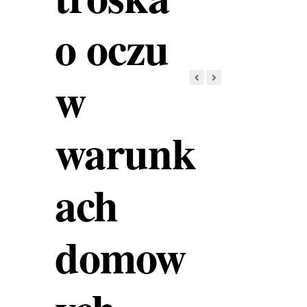
o oczu
w
warunk
ach
domow