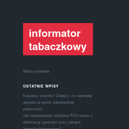
informator
tabaczkowy
Wpisy prywatne
OSTATNIE WPISY
Kupujesz szambo? Zobacz, co naprawdę
wpływa na wybór odpowiedniej
pojemności.
Jak interpretować certyfikat PZH razem z
deklaracją zgodności przy zakupie
zbiornika betonowego?