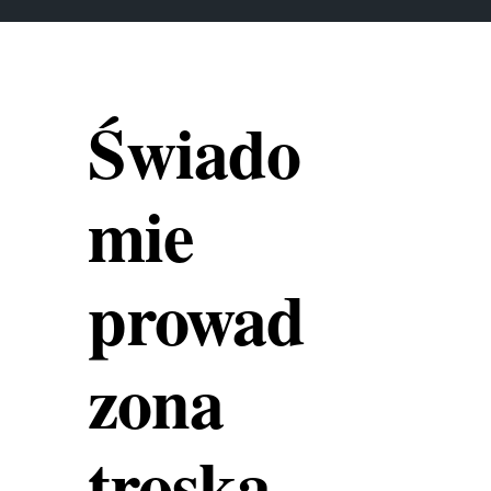
Świado
mie
prowad
zona
troska