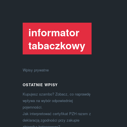
informator
tabaczkowy
Wpisy prywatne
OSTATNIE WPISY
Kupujesz szambo? Zobacz, co naprawdę
wpływa na wybór odpowiedniej
pojemności.
Jak interpretować certyfikat PZH razem z
deklaracją zgodności przy zakupie
zbiornika betonowego?