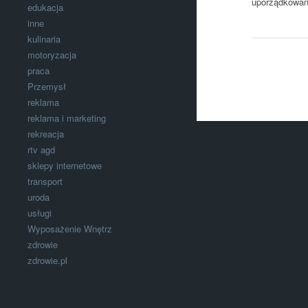
uporządkowani
edukacja
inne
kulinaria
motoryzacja
praca
Przemysł
reklama
reklama i marketing
rekreacja
rtv agd
sklepy internetowe
transport
uroda
usługi
Wyposażenie Wnętrz
zdrowie
zdrowie.pl