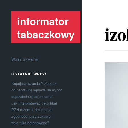
informator
izo
tabaczkowy
Wpisy prywatne
OSTATNIE WPISY
Kupujesz szambo? Zobacz,
co naprawdę wpływa na wybór
odpowiedniej pojemności.
Jak interpretować certyfikat
PZH razem z deklaracją
zgodności przy zakupie
zbiornika betonowego?