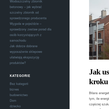
Wodoszczelny zbiornik
betonowy – jak wybrać
szczelny zbiornik od
sprawdzonego producenta
Wygoda w pojeździe –
sprawdzony zestaw porad dla
osób korzystających z
samochodu
Jak dobrze dobrane
wyposażenie sklepowe
ułatwiają ekspozycję
produktów?
Jak us
KATEGORIE
kroku
Bez kategorii
biznes
Bilans energe
budownictwo
tym, ile ener
Dom
częściej szuk
dziecko