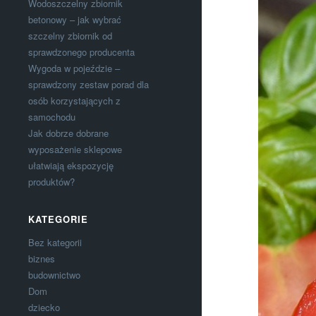
Wodoszczelny zbiornik
betonowy – jak wybrać
szczelny zbiornik od
sprawdzonego producenta
Wygoda w pojeździe –
sprawdzony zestaw porad dla
osób korzystających z
samochodu
Jak dobrze dobrane
wyposażenie sklepowe
ułatwiają ekspozycję
produktów?
KATEGORIE
Bez kategorii
biznes
budownictwo
Dom
dziecko