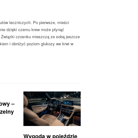
utów leczniczych. Po pierwsze, mieści
aśnie dzięki czemu krew może płynąć
. Związki czosnku mieszczą ze sobą jeszcze
kiem i obniżyć poziom glukozy we krwi w
nowy –
zelny
Wygoda w pojeździe