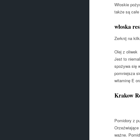
Włoskie pożyw
także są całe
włoska re
Zerknij na kil
Olej z oliwek
Jest to niema
spożywa się w
pomniejsza si
witaminę E or
Krakow Re
Pomidory z p
Orzeźwiające 
ważne. Pomido