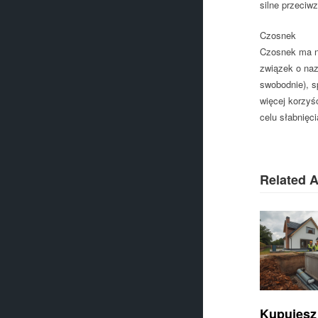
silne przeciw
Czosnek
Czosnek ma na
związek o naz
swobodnie), s
więcej korzyś
celu słabnięc
Related A
Kupujesz