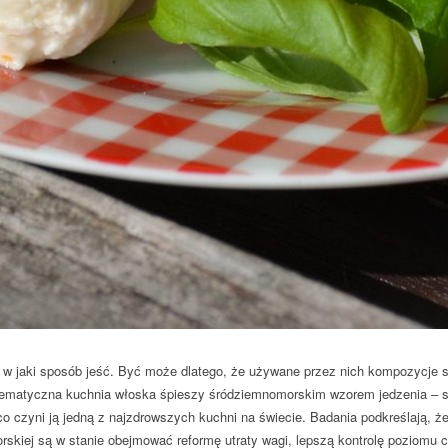
 w jaki sposób jeść. Być może dlatego, że używane przez nich kompozycje s
matyczna kuchnia włoska śpieszy śródziemnomorskim wzorem jedzenia – sk
co czyni ją jedną z najzdrowszych kuchni na świecie. Badania podkreślają, ż
skiej są w stanie obejmować reformę utraty wagi, lepszą kontrolę poziomu cu