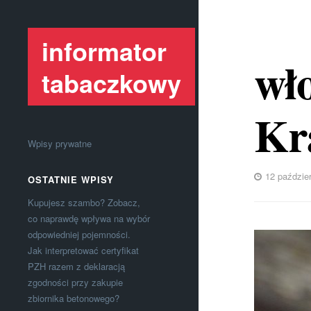
informator
wło
tabaczkowy
Kr
Wpisy prywatne
12 paździe
OSTATNIE WPISY
Kupujesz szambo? Zobacz,
co naprawdę wpływa na wybór
odpowiedniej pojemności.
Jak interpretować certyfikat
PZH razem z deklaracją
zgodności przy zakupie
zbiornika betonowego?