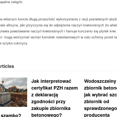
zapalne związki.
 własnym koncie długą przeszłość wykorzystania z racji posiadanych atryb
wie allicyna, jaki przyczynia się do odprężenia naczyń krwionośnych (to wł
prawia powstawanie naczyń krwionośnych i hamuje kurczeniu się płytek krwi
ci: mogą wstrzymać wzrost komórek nowotworowych w celu ochrony przed ra
ia ryzyka cukrzycy.
rticles
Jak interpretować
Wodoszczelny
certyfikat PZH razem
zbiornik beto
z deklaracją
jak wybrać szc
zgodności przy
zbiornik od
zakupie zbiornika
sprawdzonego
betonowego?
producenta
 szambo?