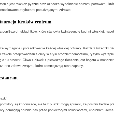
ienie jest również pyszne oraz oznacza wypełnianie spiżarni potrawami, któr
 napakowane atrybutami pobudzającymi zdrowie.
stauracja Kraków centrum
ka poniższych składników, które stanowią kwintesencję kuchni włoskiej, napełn
lże wymagane uporządkowanie każdej włoskiej potrawy. Każde 2 łyżeczki oliwy
 trakcie przeprowadzania diety w stylu śródziemnomorskim, ryzyko wystąpi
ę o 10 procent. Oliwa z oliwek z pierwszego tłoczenia jest bogata w mononi
az inne zdrowe związki, które pomniejszają stan zapalny.
staurant
uszki
pomidory są imponujące, ale te z puszki mogą sprawić, że posiłek będzie pr
ry pomagają chronić nas przed poniektórymi nowotworami, chorobami serca o