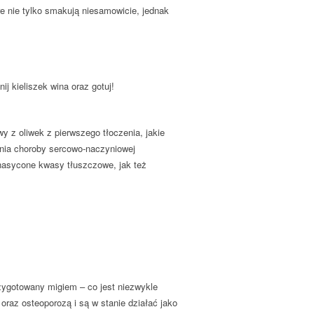
e nie tylko smakują niesamowicie, jednak
ij kieliszek wina oraz gotuj!
 z oliwek z pierwszego tłoczenia, jakie
enia choroby sercowo-naczyniowej
enasycone kwasy tłuszczowe, jak też
zygotowany migiem – co jest niezwykle
raz osteoporozą i są w stanie działać jako