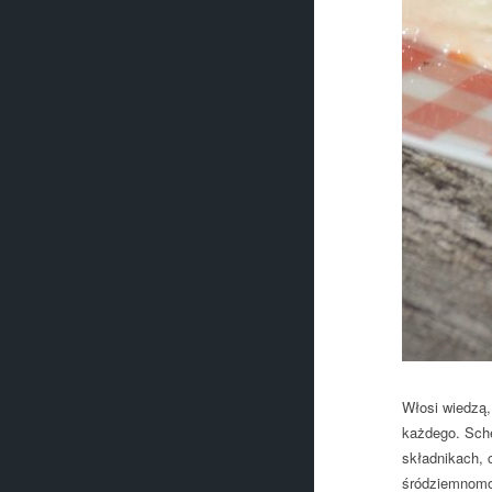
Włosi wiedzą,
każdego. Sche
składnikach, 
śródziemnomor