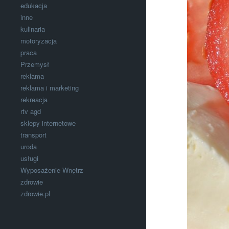
edukacja
inne
kulinaria
motoryzacja
praca
Przemysł
reklama
reklama i marketing
rekreacja
rtv agd
sklepy internetowe
transport
uroda
usługi
Wyposażenie Wnętrz
zdrowie
zdrowie.pl