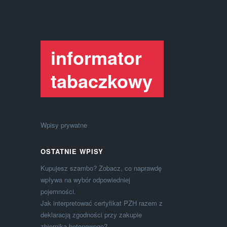
informator
tabaczkowy
Wpisy prywatne
OSTATNIE WPISY
Kupujesz szambo? Zobacz, co naprawdę
wpływa na wybór odpowiedniej
pojemności.
Jak interpretować certyfikat PZH razem z
deklaracją zgodności przy zakupie
zbiornika betonowego?