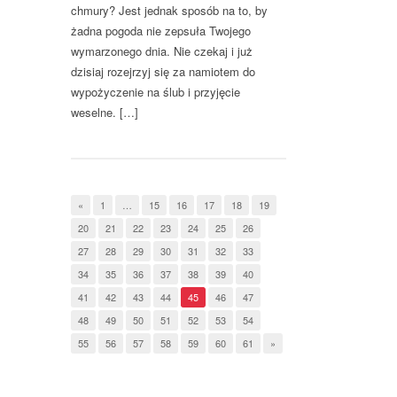
chmury? Jest jednak sposób na to, by
żadna pogoda nie zepsuła Twojego
wymarzonego dnia. Nie czekaj i już
dzisiaj rozejrzyj się za namiotem do
wypożyczenie na ślub i przyjęcie
weselne. […]
«
1
…
15
16
17
18
19
20
21
22
23
24
25
26
27
28
29
30
31
32
33
34
35
36
37
38
39
40
41
42
43
44
45
46
47
48
49
50
51
52
53
54
55
56
57
58
59
60
61
»